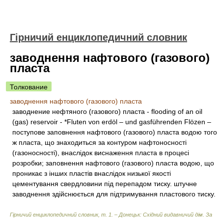
Гірничий енциклопедичний словник
заводнення нафтового (газового)
пласта
Толкование
заводнення нафтового (газового) пласта
заводнение нефтяного (газового) пласта - flooding of an oil
(gas) reservoir - *Fluten von erdöl – und gasführenden Flözen –
поступове заповнення нафтового (газового) пласта водою того
ж пласта, що знаходиться за контуром нафтоносності
(газоносності), внаслідок виснаження пласта в процесі
розробки; заповнення нафтового (газового) пласта водою, що
проникає з інших пластів внаслідок низької якості
цементування свердловини під перепадом тиску. штучне
заводнення здійснюється для підтримування пластового тиску.
Гірничий енциклопедичний словник, т. 1. – Донецьк: Східний видавничий дім
.
За