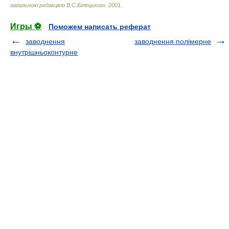
загальною редакцією В.С.Білецького
.
2001
.
Игры ⚽
Поможем написать реферат
заводнення
заводнення полімерне
внутрішньоконтурне