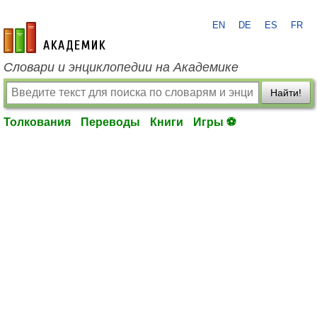
EN
DE
ES
FR
academic.ru
Словари и энциклопедии на Академике
Найти!
Толкования
Переводы
Книги
Игры ⚽